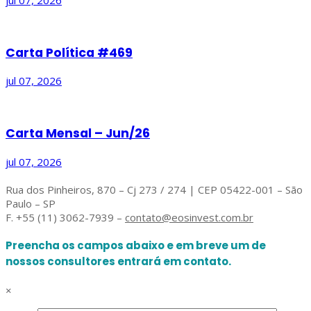
jul 07, 2026
Carta Política #469
jul 07, 2026
Carta Mensal – Jun/26
jul 07, 2026
Rua dos Pinheiros, 870 – Cj 273 / 274 | CEP 05422-001 – São
Paulo – SP
F. +55 (11) 3062-7939 –
contato@eosinvest.com.br
Preencha os campos abaixo e em breve um de
nossos consultores entrará em contato.
×