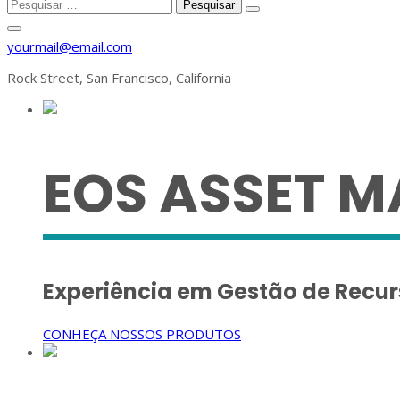
Pesquisar
+ 1987 123456
por:
yourmail@email.com
Rock Street, San Francisco, California
EOS ASSET 
Experiência em Gestão de Recur
CONHEÇA NOSSOS PRODUTOS