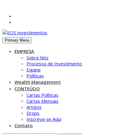
Skip
to
content
Primary Menu
EMPRESA
Sobre Nós
Processo de Investimento
PESQUISAR
Equipe
Políticas
Pesquisar
Wealth Management
por:
CONTEÚDO
Cartas Políticas
Cartas Mensais
Artigos
Gutener is clean, creative, powerful, flexible, highly customiz
Drops
Inscreva-se Aqui
Official Info:
Contato